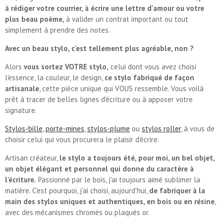
à rédiger votre courrier, à écrire une lettre d'amour ou votre
plus beau poème,
à valider un contrat important ou tout
simplement à prendre des notes.
Avec un beau stylo, c'est tellement plus agréable, non ?
Alors
vous sortez VOTRE stylo,
celui dont vous avez choisi
l'essence, la couleur, le design,
ce stylo fabriqué de façon
artisanale
, cette pièce unique qui VOUS ressemble. Vous voilà
prêt à tracer de belles lignes d'écriture ou à apposer votre
signature.
Stylos-bille
,
porte-mines
,
stylos-plume
ou
stylos roller
, à vous de
choisir celui qui vous procurera le plaisir d'écrire.
Artisan créateur,
le stylo a toujours été, pour moi, un bel objet,
un objet élégant et personnel qui donne du caractère à
l'écriture.
Passionné par le bois, j'ai toujours aimé sublimer la
matière. C'est pourquoi, j'ai choisi, aujourd'hui,
de fabriquer à la
main des stylos uniques et authentiques, en bois ou en résine
,
avec des mécanismes chromés ou plaqués or.